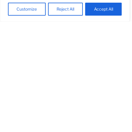
Destacats:
Customize
Reject All
Accept All
Material Pet.
Mobles amb ungler
integrat a la porta.
Moble persiana situat a
sobre del Silestone.
Nevera i rentaplats
integrats Bosch.
Compartir
Cuines realitzades