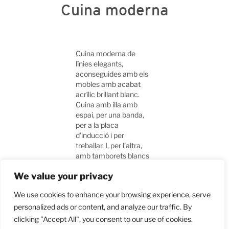
Cuina moderna
Cuina moderna de
línies elegants,
aconseguides amb els
mobles amb acabat
acrílic brillant blanc.
Cuina amb illa amb
espai, per una banda,
per a la placa
d’inducció i per
treballar. I, per l’altra,
amb tamborets blancs
a joc, que permeten fer
We value your privacy
servir l’illa de taula per
menjar-hi.
We use cookies to enhance your browsing experience, serve
personalized ads or content, and analyze our traffic. By
clicking "Accept All", you consent to our use of cookies.