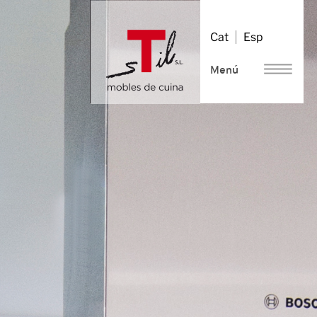
Vés
al
Cat
Esp
contingut
Menú