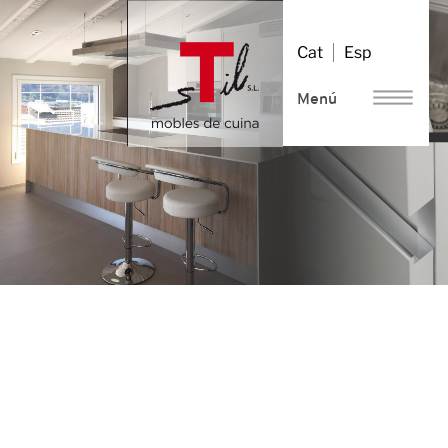
Vés
al
Cat
Esp
contingut
Menú