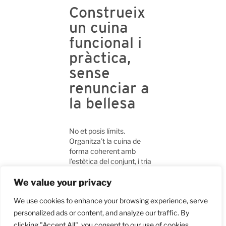
Construeix
un cuina
funcional i
pràctica,
sense
renunciar a
la bellesa
No et posis límits.
Organitza’t la cuina de
forma coherent amb
l’estètica del conjunt, i tria
els interiors que t’ofereixin
la funcionalitat que estàs
We value your privacy
buscant, sense renunciar al
We use cookies to enhance your browsing experience, serve
disseny i a la bellesa.
personalized ads or content, and analyze our traffic. By
clicking "Accept All", you consent to our use of cookies.