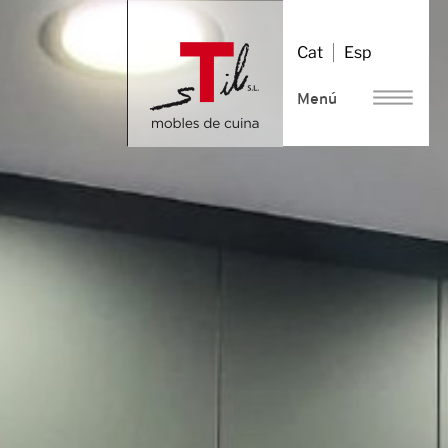
Vés
al
Cat
Esp
contingut
Menú