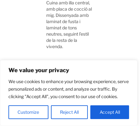
Cuina amb illa central,
amb placa de cocció al
mig. Dissenyada amb
laminat de fusta i
laminat de tons
neutres, seguint l’estil
de la resta de la
vivenda.
We value your privacy
Destacats:
We use cookies to enhance your browsing experience, serve
personalized ads or content, and analyze our traffic. By
Laminat de fusta i
clicking "Accept All", you consent to our use of cookies.
laminat de colors
neutres.
Mobles amb tiradors
Customize
Reject All
Accept All
model ungler petit.
Portes i calaixos amb
tiradors “push”.