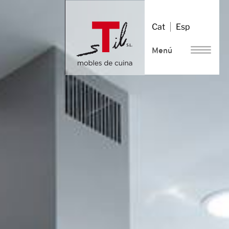
Vés
al
Cat
Esp
contingut
Menú