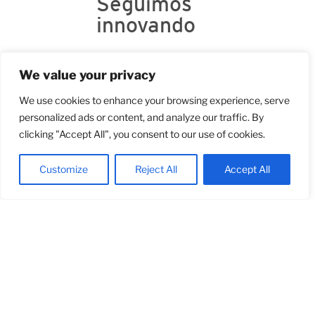
Seguimos
innovando
La filosofía de Cuines Stil
We value your privacy
se basa en buscar la
excelencia en todas las
We use cookies to enhance your browsing experience, serve
cocinas que fabricamos.
personalized ads or content, and analyze our traffic. By
Siempre pensando en la
clicking "Accept All", you consent to our use of cookies.
mejor solución para cada
cliente, con un diseño
personalizado y de acuerdo
Customize
Reject All
Accept All
a sus necesidades. Para
ello trabajamos con los
mejores materiales e
incorporamos
innovaciones tecnológicas
como la producción
mecanizada que nos
permite diseñar y producir
cocinas seguras,
resistentes y con acabados