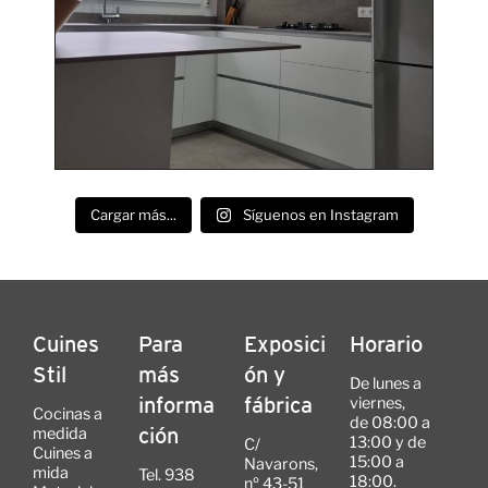
Cargar más...
Síguenos en Instagram
Cuines
Para
Exposici
Horario
Stil
más
ón y
De lunes a
viernes,
informa
fábrica
Cocinas a
de 08:00 a
medida
ción
13:00 y de
C/
Cuines a
15:00 a
Navarons,
mida
Tel. 938
18:00.
nº 43-51