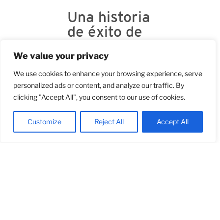
Una historia
de éxito de
más de 40
We value your privacy
años
We use cookies to enhance your browsing experience, serve
personalized ads or content, and analyze our traffic. By
En Cuines Stil diseñamos y
clicking "Accept All", you consent to our use of cookies.
fabricamos cocinas
pensadas para vivirlas y
disfrutarlas. Buscamos
Customize
Reject All
Accept All
crear espacios acogedores
y confortables, para
ofrecerte las mejores
cocinas sin renunciar al
bienestar, a la innovación,
el diseño y funcionalidad, a
la calidad y la durabilidad
ilimitada de los materiales.